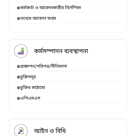
কর্মকর্তা ও আবেদনকারীর নির্দেশিকা
তথ্যের আবেদন ফরম
কর্মসম্পাদন ব্যবস্থাপনা
প্রজ্ঞাপন/পরিপত্র/নীতিমালা
চুক্তিসমূহ
চুক্তির কাঠামো
এপিএমএস
আইন ও বিধি