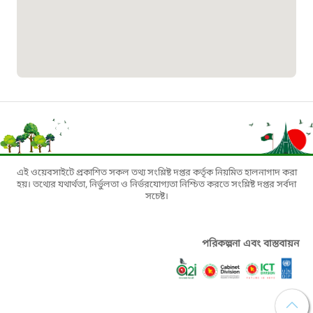
১৬১০৯
বাংলাদেশ কর্মচারী কল্যাণ বোর্ড হটলাইন
০১৯০৮৮৮৮৮৮৮
মাদকদ্রব্য নিয়ন্ত্রণ হটলাইন
১৬১১৩
এই ওয়েবসাইটে প্রকাশিত সকল তথ্য সংশ্লিষ্ট দপ্তর কর্তৃক নিয়মিত হালনাগাদ করা
হয়। তথ্যের যথার্থতা, নির্ভুলতা ও নির্ভরযোগ্যতা নিশ্চিত করতে সংশ্লিষ্ট দপ্তর সর্বদা
জরুরী অভ্যন্তরীণ নৌ-পরিবহন হটলাইন
সচেষ্ট।
১৬৪৪৫
পরিকল্পনা এবং বাস্তবায়ন
পাসপোর্ট বাতায়ন হটলাইন